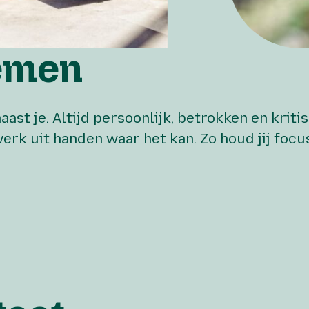
emen
aast je. Altijd persoonlijk, betrokken en kri
erk uit handen waar het kan. Zo houd jij focu
stonden naast me vanaf dag één.