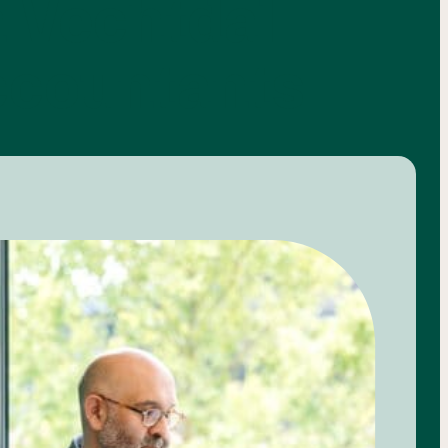
 Vechtdal
ccountants