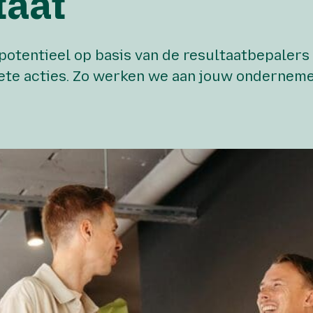
taat
elijk een accountant die écht
 je meedenkt.
tentieel op basis van de resultaatbepalers va
rete acties. Zo werken we aan jouw onderneme