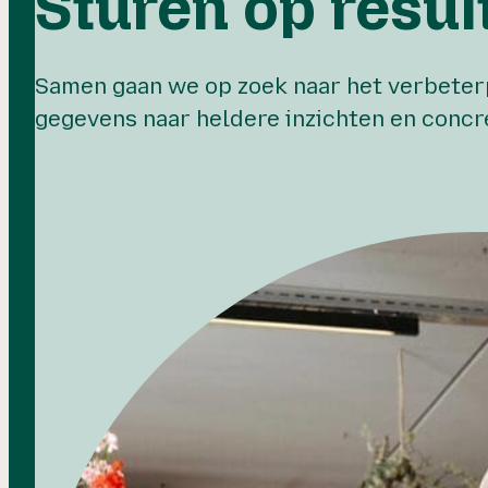
Sturen op resul
Eind
met
Samen gaan we op zoek naar het verbeterpo
gegevens naar heldere inzichten en conc