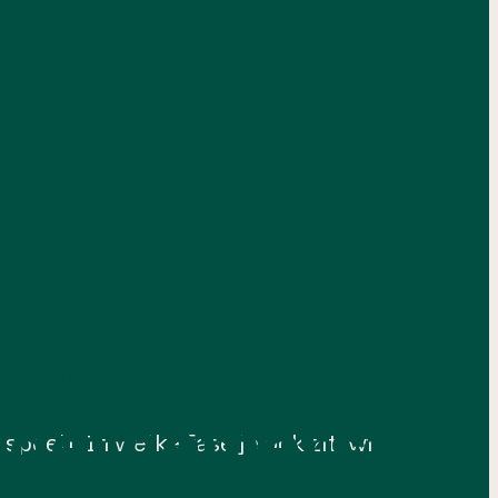
ouw
ndernemersreis
eelt. In welke fase je ook zit, wij