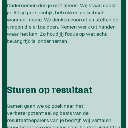
Ondernemen doe je niet alleen. Wij staan naast
Ze stonden naast me vanaf
je. Altijd persoonlijk, betrokken en kritisch
dag één. Eindelijk een
wanneer nodig. We denken vooruit en stellen de
accountant die écht met je
vragen die ertoe doen. Nemen werk uit handen
meedenkt.
waar het kan. Zo houd jij focus op wat echt
belangrijk is: ondernemen.
Sturen op resultaat
Samen gaan we op zoek naar het
verbeterpotentieel op basis van de
resultaatbepalers van je bedrijf. Wij vertalen
jouw financiële gegevens naar heldere inzichten